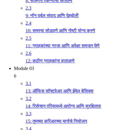
8: सक्रिय ऐकण्याची कौशल्ये
2.3
9: नॉन वर्बल संवाद आणि देहबोली
2.4
10: समस्या सोडवणे आणि गोष्टी योग्य करणे
2.5
11: ग्राहकांच्या गरजा आणि अपेक्षा समजून घेणे
2.6
12: कठीण ग्राहकांना हाताळणे
Module 03
6
3.1
13: ऑफिस सॉफ्टवेअर आणि ईमेल बेसिक्स
3.2
14: रिसेप्शन एरियामध्ये आरोग्य आणि सुरक्षितता
3.3
15: तुमच्या करिअरच्या मार्गाचे नियोजन
3.4