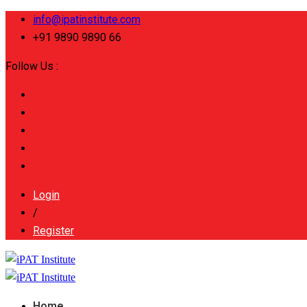
info@ipatinstitute.com
+91 9890 9890 66
Follow Us :
Login
/
Register
Home