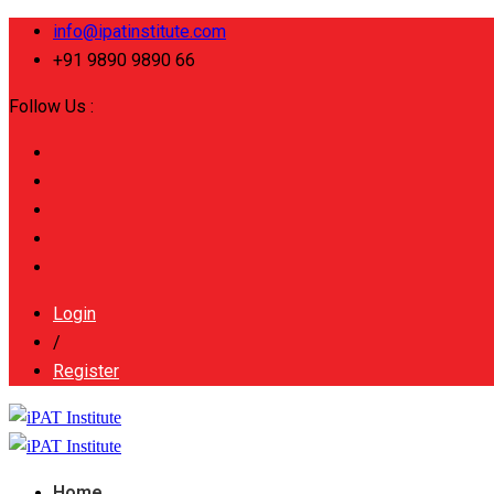
info@ipatinstitute.com
+91 9890 9890 66
Follow Us :
Login
/
Register
Home